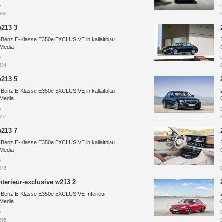
6
886
w213 3
Benz E-Klasse E350e EXCLUSIVE in kallaitblau
 Media
6
634
w213 5
Benz E-Klasse E350e EXCLUSIVE in kallaitblau
 Media
6
657
w213 7
Benz E-Klasse E350e EXCLUSIVE in kallaitblau
 Media
6
046
nterieur-exclusive w213 2
Benz E-Klasse E350e EXCLUSIVE Interieur
 Media
6
295