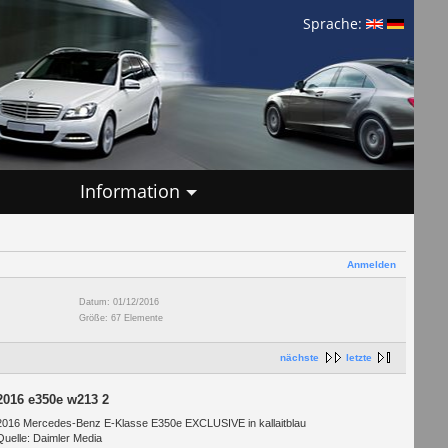
Sprache:
Information
Anmelden
Datum: 01/12/2016
Größe: 67 Elemente
nächste
letzte
2016 e350e w213 2
2016 Mercedes-Benz E-Klasse E350e EXCLUSIVE in kallaitblau
Quelle: Daimler Media