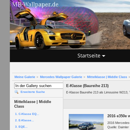
Startseite
Meine Galerie
Mercedes Wallpaper Galerie
Mittelklasse | Middle Class
E-Klasse (Baureihe 213)
Erweiterte Suche
E-Klasse Baureihe 213 als Limousine W213, T
Mittelklasse | Middle
Class
1. C-Klasse EQ...
2016 e350e 
2. E-Klasse...
2016 Mercedes-
3. EQE...
Quelle: Daimler