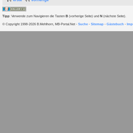
Tipp
: Verwende zum Navigieren die Tasten
B
(vorherige Seite) und
N
(nächste Seite).
© Copyright 1998-2026 B.Mehlhorn, MB-Portal.Net -
Suche
-
Sitemap
-
Gästebuch
-
Imp