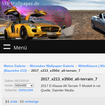
Menü
Meine Galerie
Mercedes Wallpaper Galerie
Mittelklasse | M
(Baureihe 213)
2017_x213_e350d_all-terrain_7
2017_x213_e350d_all-terrain_7
Datum: 09/23/2016
2017 E-Klasse All-Terrain T-Modell in rot
Größe:
Quelle: Daimler Media
Vollgröße:
1920x1200
erste
vorherige