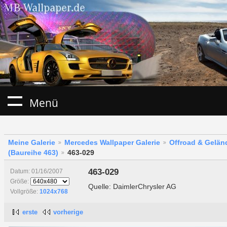
Menü
Meine Galerie
Mercedes Wallpaper Galerie
Offroad & Gelä
(Baureihe 463)
463-029
463-029
Datum: 01/16/2007
Größe:
Quelle: DaimlerChrysler AG
Vollgröße:
1024x768
erste
vorherige