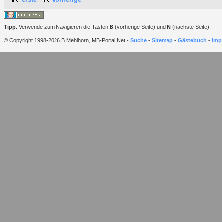
Tipp
: Verwende zum Navigieren die Tasten
B
(vorherige Seite) und
N
(nächste Seite).
© Copyright 1998-2026 B.Mehlhorn, MB-Portal.Net -
Suche
-
Sitemap
-
Gästebuch
-
Imp