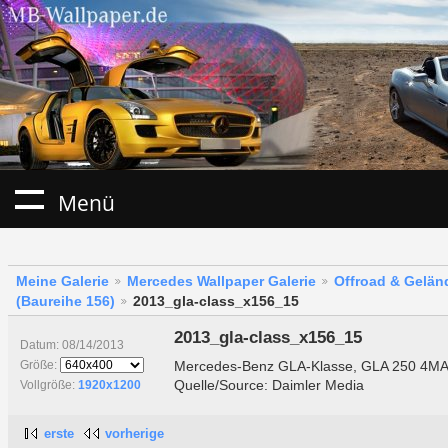
Menü
Meine Galerie
Mercedes Wallpaper Galerie
Offroad & Gelä
(Baureihe 156)
2013_gla-class_x156_15
2013_gla-class_x156_15
Datum: 08/14/2013
Mercedes-Benz GLA-Klasse, GLA 250 4M
Größe:
Quelle/Source: Daimler Media
Vollgröße:
1920x1200
erste
vorherige