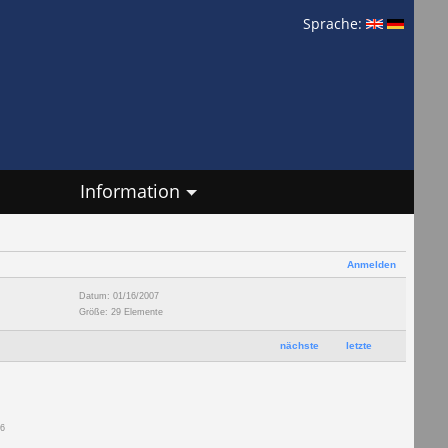
Sprache:
Information
Anmelden
Datum: 01/16/2007
Größe: 29 Elemente
nächste
letzte
46