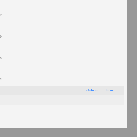
42
99
55
83
nächste
letzte