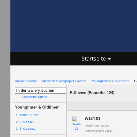
Startseite
Meine Galerie
Mercedes Wallpaper Galerie
Youngtimer & Oldtimer
E
E-Klasse (Baureihe 124)
Erweiterte Suche
Youngtimer & Oldtimer
1. 190/190E/19...
W124 01
2. E-Klasse...
Datum: 01/16/2007
3. S-Klasse...
Betrachtungen: 24641