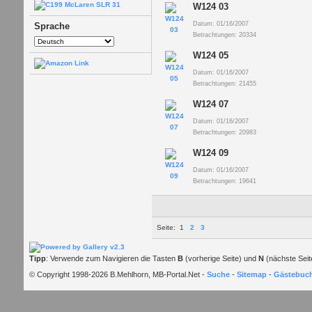
W124 03
Datum: 01/16/2007
Sprache
Betrachtungen: 20334
W124 05
Datum: 01/16/2007
Betrachtungen: 21455
W124 07
Datum: 01/16/2007
Betrachtungen: 20983
W124 09
Datum: 01/16/2007
Betrachtungen: 19641
Seite:
1
2
3
Tipp
: Verwende zum Navigieren die Tasten
B
(vorherige Seite) und
N
(nächste Seit
© Copyright 1998-2026 B.Mehlhorn, MB-Portal.Net -
Suche
-
Sitemap
-
Gästebuc