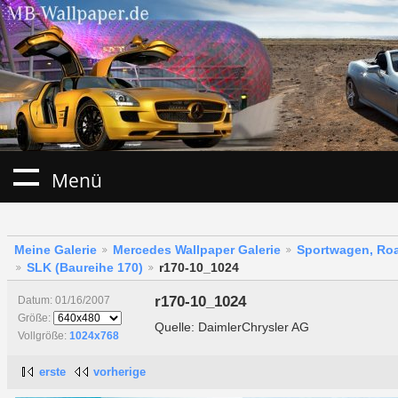
Menü
Meine Galerie
Mercedes Wallpaper Galerie
Sportwagen, Roa
SLK (Baureihe 170)
r170-10_1024
r170-10_1024
Datum: 01/16/2007
Größe:
Quelle: DaimlerChrysler AG
Vollgröße:
1024x768
erste
vorherige