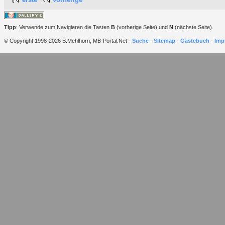
Tipp
: Verwende zum Navigieren die Tasten
B
(vorherige Seite) und
N
(nächste Seite).
© Copyright 1998-2026 B.Mehlhorn, MB-Portal.Net -
Suche
-
Sitemap
-
Gästebuch
-
Imp