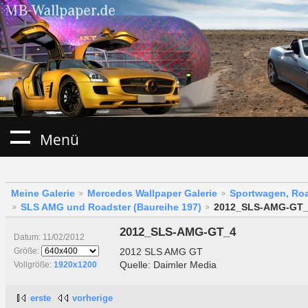
Menü
Meine Galerie
Mercedes Wallpaper Galerie
Sportwagen, Roa
SLS AMG und Roadster (Baureihe 197)
2012_SLS-AMG-GT
2012_SLS-AMG-GT_4
Datum: 11/02/2012
2012 SLS AMG GT
Größe:
Quelle: Daimler Media
Vollgröße:
1920x1200
erste
vorherige