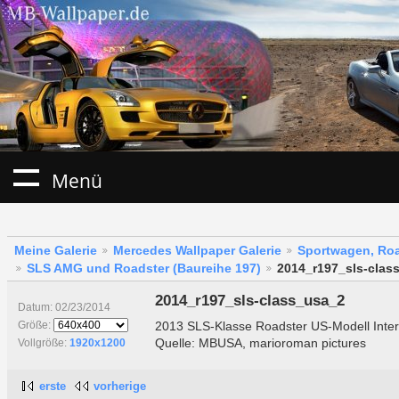
Menü
Meine Galerie
Mercedes Wallpaper Galerie
Sportwagen, Roa
SLS AMG und Roadster (Baureihe 197)
2014_r197_sls-clas
2014_r197_sls-class_usa_2
Datum: 02/23/2014
2013 SLS-Klasse Roadster US-Modell Inter
Größe:
Quelle: MBUSA, marioroman pictures
Vollgröße:
1920x1200
erste
vorherige