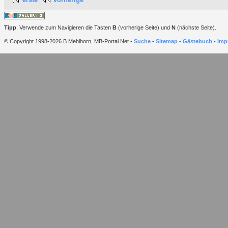
Tipp
: Verwende zum Navigieren die Tasten
B
(vorherige Seite) und
N
(nächste Seite).
© Copyright 1998-2026 B.Mehlhorn, MB-Portal.Net -
Suche
-
Sitemap
-
Gästebuch
-
Imp