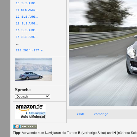
10. SLS AMG...
11. SLS AMG...
12. SLS AMG...
13. SLS AMG...
14. SLS AMG...
15. SLS AMG...
...
218. 2014_r197_s...
Sprache
erste
vorherige
Tipp
: Verwende zum Navigieren die Tasten
B
(vorherige Seite) und
N
(nächste Seit