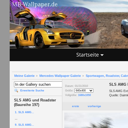
Startseite
Meine Galerie
Mercedes Wallpaper Galerie
Sportwagen, Roadster, Cab
SLS AMG E
Datum: 01/21/2010
Erweiterte Suche
SLS AMG Exte
Größe:
Quelle: Daiml
Vollgröße:
1680x1050
SLS AMG und Roadster
(Baureihe 197)
erste
vorherige
1. SLS AMG...
...
9. SLS AMG...