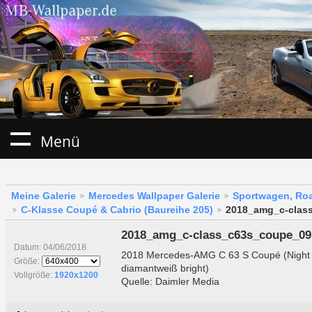
Menü
Meine Galerie
Mercedes Wallpaper Galerie
Sportwagen, Roa
C-Klasse Coupé & Cabrio (Baureihe 205)
2018_amg_c-clas
2018_amg_c-class_c63s_coupe_09
Datum: 04/06/2018
2018 Mercedes-AMG C 63 S Coupé (Night 
Größe:
diamantweiß bright)
Vollgröße:
1920x1200
Quelle: Daimler Media