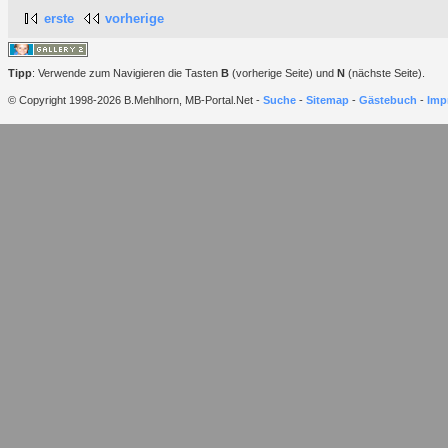
erste
vorherige
Tipp
: Verwende zum Navigieren die Tasten
B
(vorherige Seite) und
N
(nächste Seite).
© Copyright 1998-2026 B.Mehlhorn, MB-Portal.Net -
Suche
-
Sitemap
-
Gästebuch
-
Imp