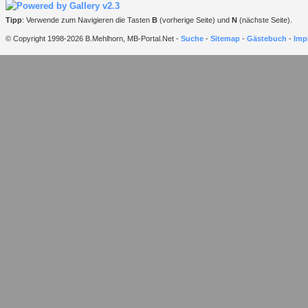
Tipp
: Verwende zum Navigieren die Tasten
B
(vorherige Seite) und
N
(nächste Seite).
© Copyright 1998-2026 B.Mehlhorn, MB-Portal.Net -
Suche
-
Sitemap
-
Gästebuch
-
Imp