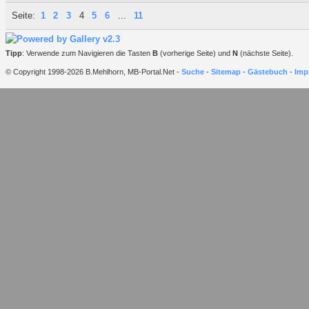
Seite:
1
2
3
4
5
6
...
11
Tipp
: Verwende zum Navigieren die Tasten
B
(vorherige Seite) und
N
(nächste Seite).
© Copyright 1998-2026 B.Mehlhorn, MB-Portal.Net -
Suche
-
Sitemap
-
Gästebuch
-
Imp