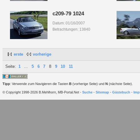
c209-79 1024
Datum: 01/16/2007
Betrachtungen: 13840
erste
vorherige
Seite:
1
...
5
6
7
8
9
10
11
Tipp
: Verwende zum Navigieren die Tasten
B
(vorherige Seite) und
N
(nächste Seite).
© Copyright 1998-2026 B.Mehlhorn, MB-Portal.Net -
Suche
-
Sitemap
-
Gästebuch
-
Imp