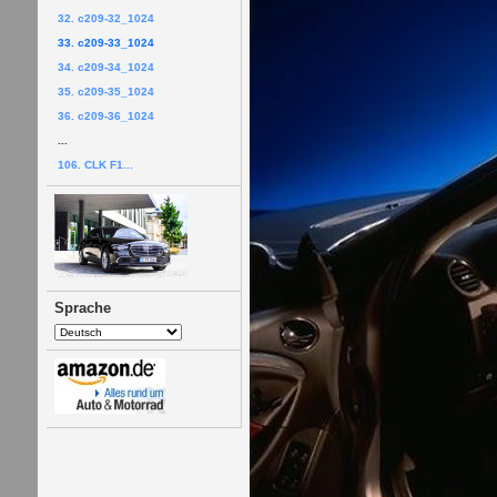
32. c209-32_1024
33. c209-33_1024
34. c209-34_1024
35. c209-35_1024
36. c209-36_1024
...
106. CLK F1...
Sprache