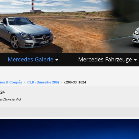
Mercedes Galerie
Mercedes Fahrzeuge
rios & Coupés
CLK (Baureihe 209)
c209-33_1024
024
lerChrysler AG