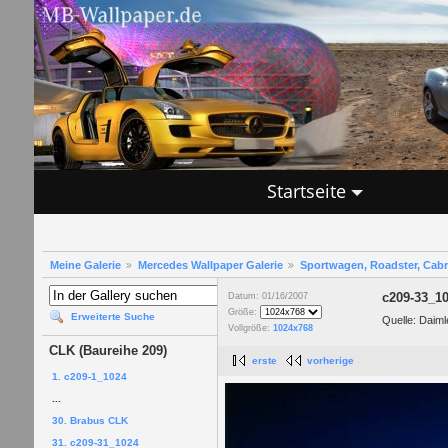
Startseite
Meine Galerie
Mercedes Wallpaper Galerie
Sportwagen, Roadster, Cab
c209-33_1
Datum: 01/16/2007
Größe:
Erweiterte Suche
Quelle: Daim
Vollgröße:
1024x768
CLK (Baureihe 209)
erste
vorherige
1. c209-1_1024
...
30. Brabus CLK
31. c209-31_1024