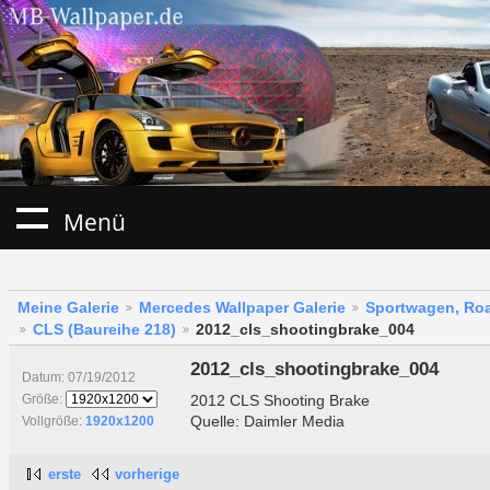
Menü
Meine Galerie
Mercedes Wallpaper Galerie
Sportwagen, Roa
CLS (Baureihe 218)
2012_cls_shootingbrake_004
2012_cls_shootingbrake_004
Datum: 07/19/2012
2012 CLS Shooting Brake
Größe:
Quelle: Daimler Media
Vollgröße:
1920x1200
erste
vorherige