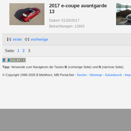
2017 e-coupe avantgarde
13
Datum: 01/26/2017
Betrachtungen: 12893
erste
vorherige
Seite:
1
2
3
Tipp
: Verwende zum Navigieren die Tasten
B
(vorherige Seite) und
N
(nächste Seite).
© Copyright 1998-2026 B.Mehlhorn, MB-Portal.Net -
Suche
-
Sitemap
-
Gästebuch
-
Imp