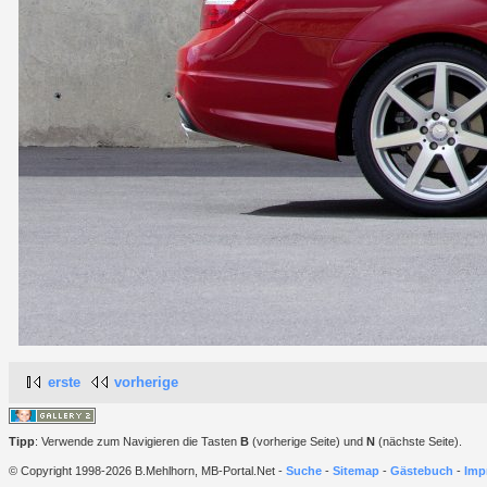
erste
vorherige
Tipp
: Verwende zum Navigieren die Tasten
B
(vorherige Seite) und
N
(nächste Seite).
© Copyright 1998-2026 B.Mehlhorn, MB-Portal.Net -
Suche
-
Sitemap
-
Gästebuch
-
Imp