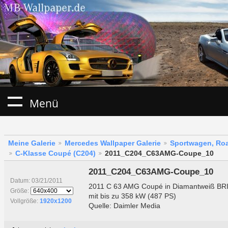
Menü
Meine Galerie
Mercedes Wallpaper Galerie
Sportwagen, Roa
C-Klasse Coupé (C204)
2011_C204_C63AMG-Coupe_10
2011_C204_C63AMG-Coupe_10
Datum: 03/21/2011
2011 C 63 AMG Coupé in Diamantweiß BRI
Größe:
mit bis zu 358 kW (487 PS)
Vollgröße:
1920x1200
Quelle: Daimler Media