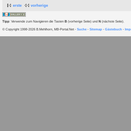
erste
vorherige
Tipp
: Verwende zum Navigieren die Tasten
B
(vorherige Seite) und
N
(nächste Seite).
© Copyright 1998-2026 B.Mehlhorn, MB-Portal.Net -
Suche
-
Sitemap
-
Gästebuch
-
Imp