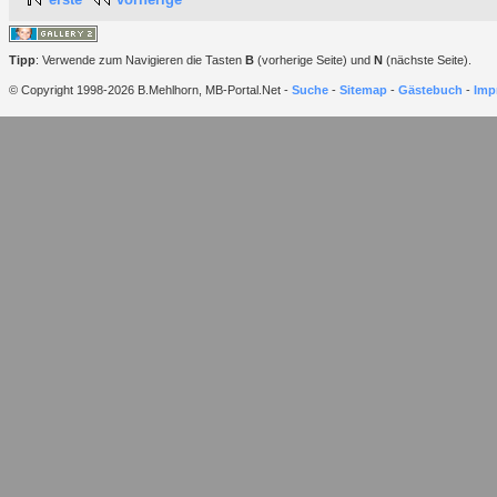
Tipp
: Verwende zum Navigieren die Tasten
B
(vorherige Seite) und
N
(nächste Seite).
© Copyright 1998-2026 B.Mehlhorn, MB-Portal.Net -
Suche
-
Sitemap
-
Gästebuch
-
Imp