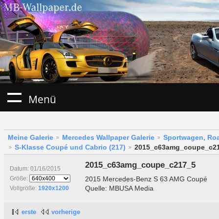
Menü
Meine Galerie
Mercedes Wallpaper Galerie
Sportwagen, Roa
S-Klasse Coupé und Cabrio (217)
2015_c63amg_coupe_c2
2015_c63amg_coupe_c217_5
Datum: 01/16/2015
2015 Mercedes-Benz S 63 AMG Coupé
Größe:
Quelle: MBUSA Media
Vollgröße:
1920x1200
erste
vorherige