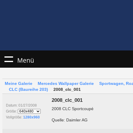
Menü
Meine Galerie
Mercedes Wallpaper Galerie
Sportwagen, Roa
CLC (Baureihe 203)
2008_clc_001
2008_clc_001
Datum: 01/27/2008
2008 CLC Sportcoupé
Größe:
Vollgröße:
1280x960
Quelle: Daimler AG