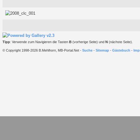
Tipp
: Verwende zum Navigieren die Tasten
B
(vorherige Seite) und
N
(nächste Seite).
© Copyright 1998-2026 B.Mehlhorn, MB-Portal.Net -
Suche
-
Sitemap
-
Gästebuch
-
Imp