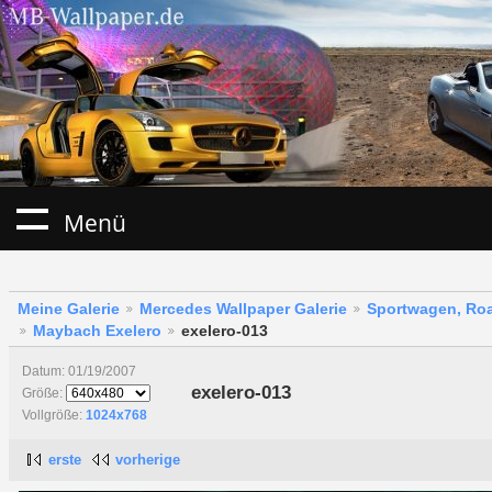
Menü
Meine Galerie
Mercedes Wallpaper Galerie
Sportwagen, Roa
Maybach Exelero
exelero-013
Datum: 01/19/2007
exelero-013
Größe:
Vollgröße:
1024x768
erste
vorherige