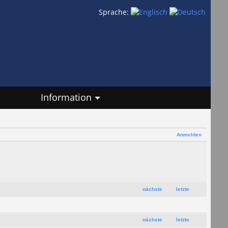
Sprache:
Information
Anmelden
nächste
letzte
nächste
letzte