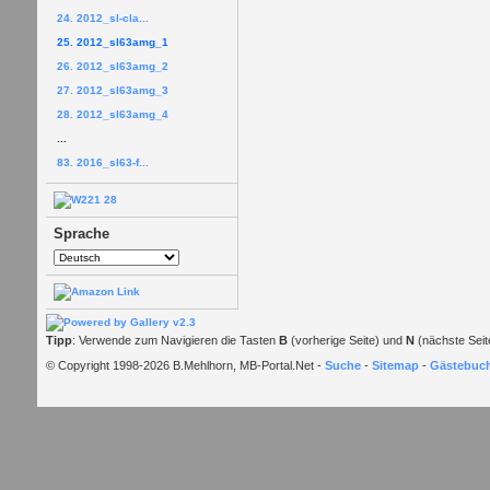
24. 2012_sl-cla...
25. 2012_sl63amg_1
26. 2012_sl63amg_2
27. 2012_sl63amg_3
28. 2012_sl63amg_4
...
83. 2016_sl63-f...
Sprache
Tipp
: Verwende zum Navigieren die Tasten
B
(vorherige Seite) und
N
(nächste Seit
© Copyright 1998-2026 B.Mehlhorn, MB-Portal.Net -
Suche
-
Sitemap
-
Gästebuc