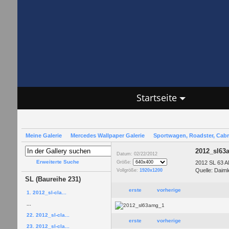
Startseite
Meine Galerie
Mercedes Wallpaper Galerie
Sportwagen, Roadster, Cab
2012_sl63
Datum: 02/22/2012
Erweiterte Suche
2012 SL 63 
Größe:
Quelle: Daiml
Vollgröße:
1920x1200
SL (Baureihe 231)
erste
vorherige
1. 2012_sl-cla...
...
22. 2012_sl-cla...
erste
vorherige
23. 2012_sl-cla...