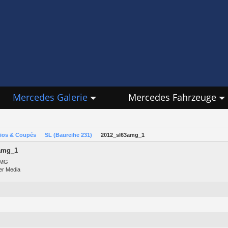
Mercedes Galerie
Mercedes Fahrzeuge
rios & Coupés
SL (Baureihe 231)
2012_sl63amg_1
amg_1
AMG
er Media