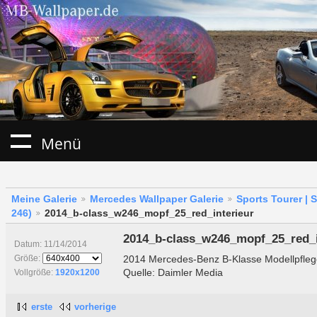
Menü
Meine Galerie
Mercedes Wallpaper Galerie
Sports Tourer | 
246)
2014_b-class_w246_mopf_25_red_interieur
2014_b-class_w246_mopf_25_red_i
Datum: 11/14/2014
2014 Mercedes-Benz B-Klasse Modellpflege
Größe:
Quelle: Daimler Media
Vollgröße:
1920x1200
erste
vorherige