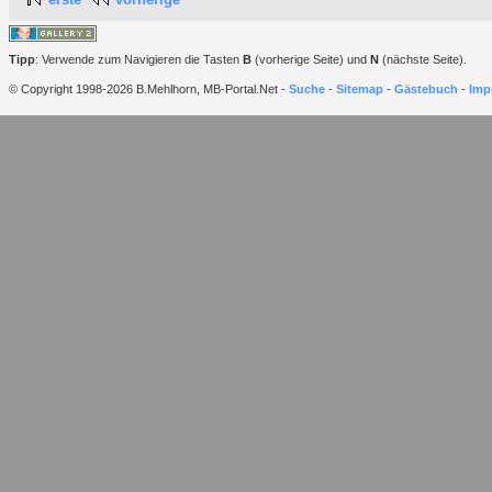
Tipp
: Verwende zum Navigieren die Tasten
B
(vorherige Seite) und
N
(nächste Seite).
© Copyright 1998-2026 B.Mehlhorn, MB-Portal.Net -
Suche
-
Sitemap
-
Gästebuch
-
Imp