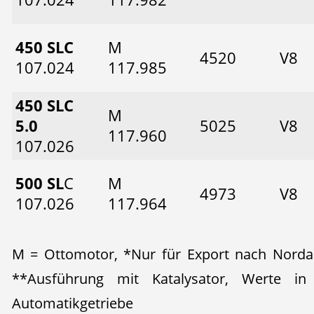
450 SLC
M
4520
V8
107.024
117.985
450 SLC
M
5.0
5025
V8
117.960
107.026
500 SL
C
M
4973
V8
107.026
117.964
M = Ottomotor, *Nur für Export nach Nordam
**Ausführung mit Katalysator, Werte i
Automatikgetriebe