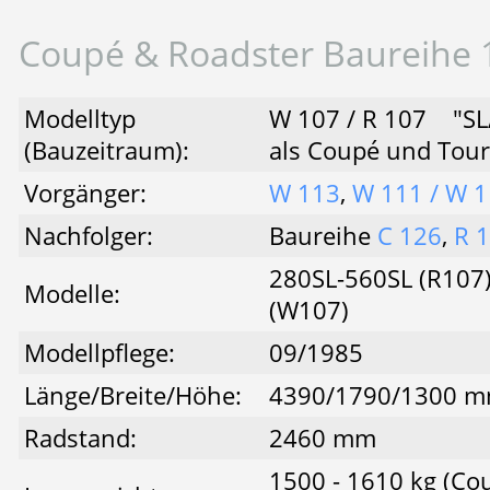
Coupé & Roadster Baureihe 
Modelltyp
W 107 / R 107 "SL
(Bauzeitraum):
als Coupé und Tou
Vorgänger:
W 113
,
W 111 / W 
Nachfolger:
Baureihe
C 126
,
R 
280SL-560SL (R107
Modelle:
(W107)
Modellpflege:
09/1985
Länge/Breite/Höhe:
4390/1790/1300 
Radstand:
2460 mm
1500 - 1610 kg (Co