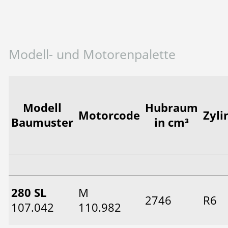
Modell- und Motorenpalette
Modell
Hubraum
Motorcode
Zyli
Baumuster
in cm³
280 SL
M
2746
R6
107.042
110.982