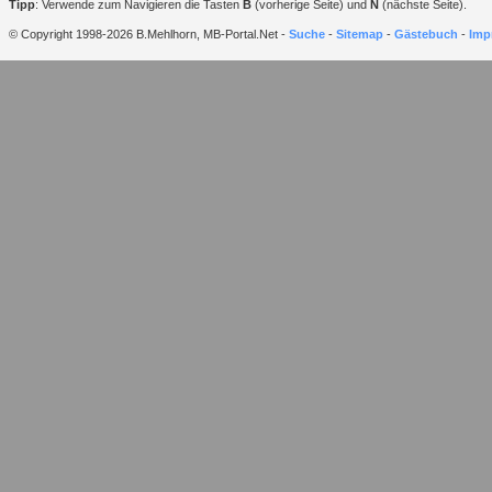
Tipp
: Verwende zum Navigieren die Tasten
B
(vorherige Seite) und
N
(nächste Seite).
© Copyright 1998-2026 B.Mehlhorn, MB-Portal.Net -
Suche
-
Sitemap
-
Gästebuch
-
Imp