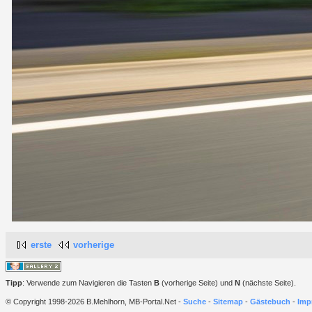
erste
vorherige
Tipp
: Verwende zum Navigieren die Tasten
B
(vorherige Seite) und
N
(nächste Seite).
© Copyright 1998-2026 B.Mehlhorn, MB-Portal.Net -
Suche
-
Sitemap
-
Gästebuch
-
Imp