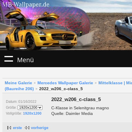
Menü
Meine Galerie
Mercedes Wallpaper Galerie
Mittelklasse | M
(Baureihe 206)
2022_w206_c-class_5
2022_w206_c-class_5
Datum: 01/16/2022
C-Klasse in Selenitgrau magno
Größe:
Quelle: Daimler Media
Vollgröße:
1920x1200
erste
vorherige