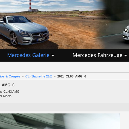
Mercedes Galerie
Mercedes Fahrzeuge
rios & Coupés
CL (Baureihe 216)
2011_CL63_AMG_6
3_AMG_6
es CL 63 AMG
er Media