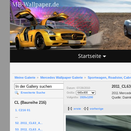
Startseite
Meine Galerie
Mercedes Wallpaper Galerie
Sportwagen, Roadster, Cab
2011_CL6
Datum: 07/26/2010
Erweiterte Suche
2011 Merced
Größe:
Quelle: Daiml
Vollgröße:
1920x1200
CL (Baureihe 216)
erste
vorherige
1. C216 01
...
52. 2011_CL63_A...
53. 2011_CL63_A...