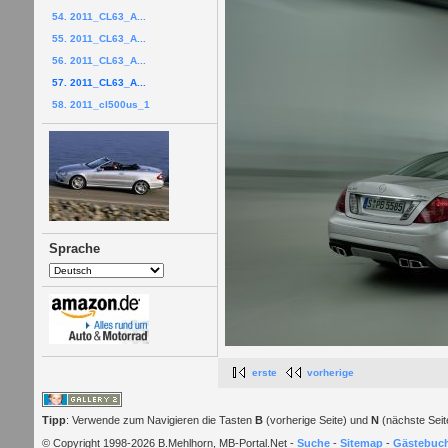
54. 2011_CL63_A...
55. 2011_CL63_A...
56. 2011_CL63_A...
57. 2011_CL63_A...
58. 2011_cl500us_1
Sprache
erste
vorherige
Tipp
: Verwende zum Navigieren die Tasten
B
(vorherige Seite) und
N
(nächste Seit
© Copyright 1998-2026 B.Mehlhorn, MB-Portal.Net -
Suche
-
Sitemap
-
Gästebuc