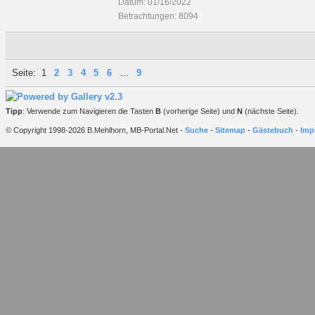
Datum: 01/16/2022
Betrachtungen: 8094
Seite:
1
2
3
4
5
6
...
9
Tipp
: Verwende zum Navigieren die Tasten
B
(vorherige Seite) und
N
(nächste Seite).
© Copyright 1998-2026 B.Mehlhorn, MB-Portal.Net -
Suche
-
Sitemap
-
Gästebuch
-
Imp