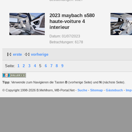
2023 maybach s580
haute-voiture 4
interieur
Datum: 01/07/2023
Betrachtungen: 6178
erste
vorherige
Seite:
1
2
3
4
5
6
7
8
9
Tipp
: Verwende zum Navigieren die Tasten
B
(vorherige Seite) und
N
(nächste Seite).
© Copyright 1998-2026 B.Mehlhorn, MB-Portal.Net -
Suche
-
Sitemap
-
Gästebuch
-
Imp